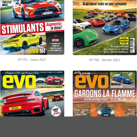
N°151 - mars 2021
N°150 - février 2021
is - 2026