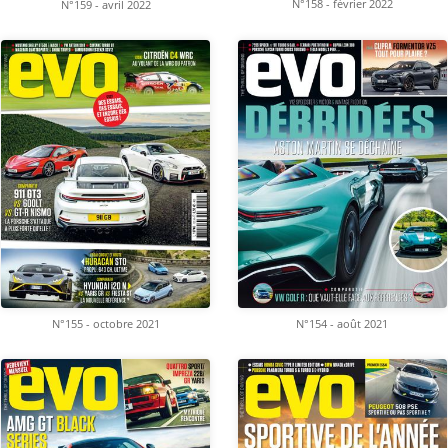
N°158 - février 2022
N°159 - avril 2022
N°155 - octobre 2021
N°154 - août 2021