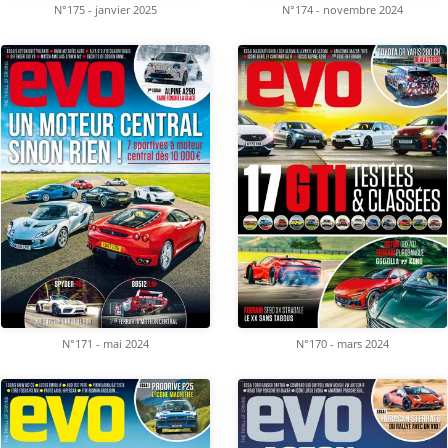
N°175 - janvier 2025
N°174 - novembre 2024
N°171 - mai 2024
N°170 - mars 2024