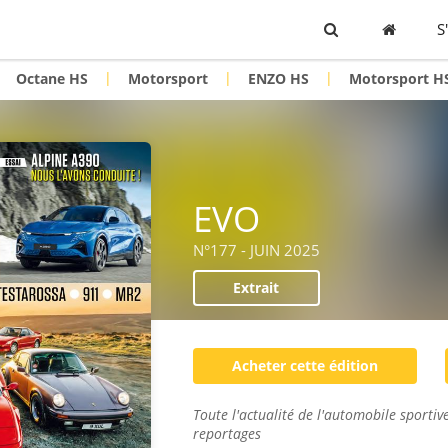
S
|
|
|
Octane HS
Motorsport
ENZO HS
Motorsport H
EVO
N°177 - JUIN 2025
Extrait
Acheter cette édition
Toute l'actualité de l'automobile sportive
reportages