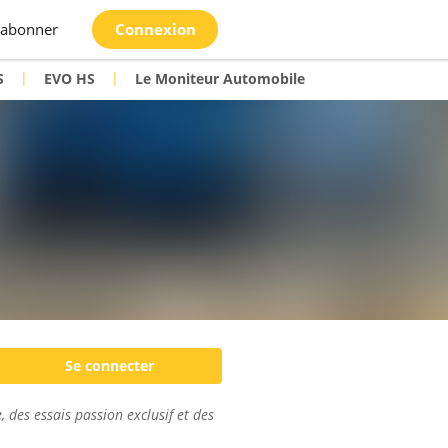
'abonner
Connexion
|
|
S
EVO HS
Le Moniteur Automobile
Se connecter
, des essais passion exclusif et des