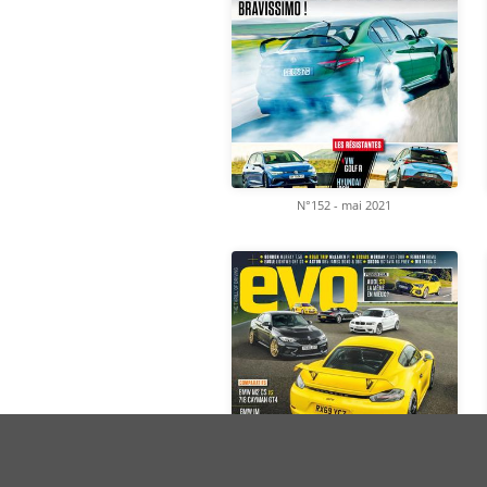
N°152 - mai 2021
Contact
© miLibr