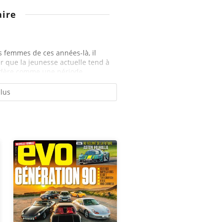
ire
s femmes de ces années-là, il
er que la jeunesse actuelle tend à
idère comme une période...
plus