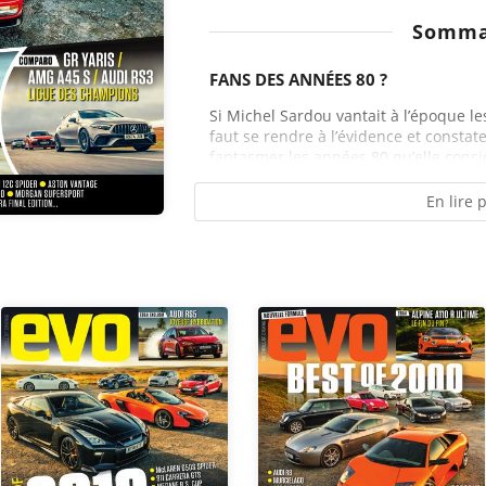
Somma
FANS DES ANNÉES 80 ?
Si Michel Sardou vantait à l’époque le
faut se rendre à l’évidence et constat
fantasmer les années 80 qu’elle cons
En lire 