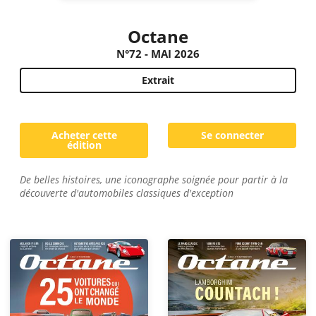
Octane
N°72 - MAI 2026
Extrait
Acheter cette
Se connecter
édition
De belles histoires, une iconographe soignée pour partir à la
découverte d'automobiles classiques d'exception