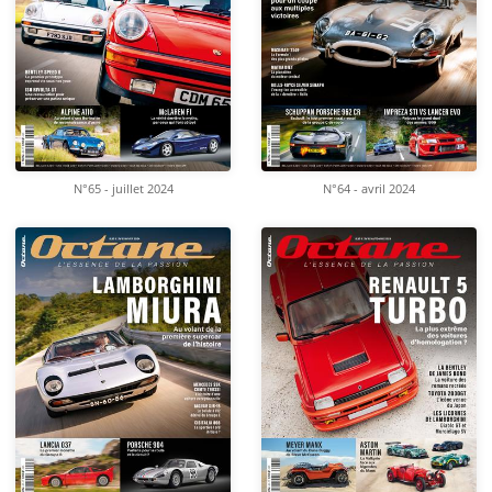
N°65 - juillet 2024
N°64 - avril 2024